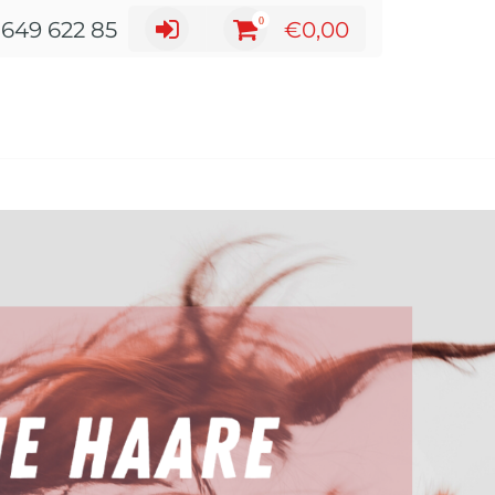
0
 649 622 85
€
0,00